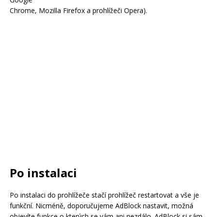
Chrome, Mozilla Firefox a prohlížeči Opera).
Po instalaci
Po instalaci do prohlížeče stačí prohlížeč restartovat a vše je
funkční. Nicméně, doporučujeme AdBlock nastavit, možná
objevíte funkce o kterých se vám ani nezdálo. AdBlock si sám