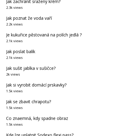
Jak zachránit sražený krém?
2.3k views
Jak poznat že voda vaří
2.2k views
Je kukuřice pěstovaná na polích jedlá ?
2.1k views
Jak poslat balík
2.1k views
Jak sušit jablka v sušičce?
2k views
Jak si vyrobit domácí prskavky?
1.5k views
Jak se zbavit chrapotu?
1.5k views
Co znaemná, kdy spadne obraz
1.5k views
Kde lze uplatnit Sodexo flexi pass?