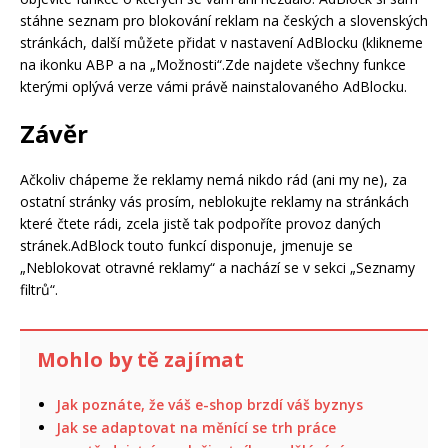
stáhne seznam pro blokování reklam na českých a slovenských
stránkách, další můžete přidat v nastavení AdBlocku (klikneme
na ikonku ABP a na „Možnosti“.
Zde najdete všechny funkce
kterými oplývá verze vámi právě nainstalovaného AdBlocku.
Závěr
Ačkoliv chápeme že reklamy nemá nikdo rád (ani my ne), za
ostatní stránky vás prosím, neblokujte reklamy na stránkách
které čtete rádi, zcela jistě tak podpoříte provoz daných
stránek.AdBlock touto funkcí disponuje, jmenuje se
„Neblokovat otravné reklamy“ a nachází se v sekci „Seznamy
filtrů“.
Mohlo by tě zajímat
Jak poznáte, že váš e-shop brzdí váš byznys
Jak se adaptovat na měnící se trh práce