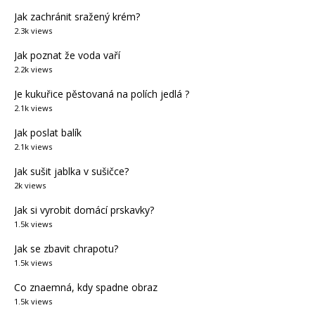
Jak zachránit sražený krém?
2.3k views
Jak poznat že voda vaří
2.2k views
Je kukuřice pěstovaná na polích jedlá ?
2.1k views
Jak poslat balík
2.1k views
Jak sušit jablka v sušičce?
2k views
Jak si vyrobit domácí prskavky?
1.5k views
Jak se zbavit chrapotu?
1.5k views
Co znaemná, kdy spadne obraz
1.5k views