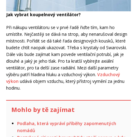
Jak vybrat koupelnový ventilátor?
Při nákupu ventilátoru se v prvé řadě řiďte tím, kam ho
umístíte. Nejčastěji se dává na strop, aby nenarušoval design
místnosti. Pořídit se dá také řada designových kousků, které
budete chtít naopak ukazovat. Třeba s krystaly od Swarovski.
Dále vás bude zajímat kam povede ventilační potrubí, jak je
dlouhé a jaký je jeho tlak. Pro ta kratší vybírejte axiální
ventilátor, pro ta delší zase radiální. Mezi další parametry
výběru patří hladina hluku a vzduchový výkon.
Vzduchový
výkon
udává objem vzduchu, který přístroj vymění za jednu
hodinu.
Mohlo by tě zajímat
Podlaha, která vypráví příběhy zapomenutých
nomádů