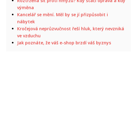
Roztržená síť proti hmyzu? Kdy stačí oprava a kdy
výměna
Kancelář se mění. Měl by se jí přizpůsobit i
nábytek
Kročejová neprůzvučnost řeší hluk, který nevzniká
ve vzduchu
Jak poznáte, že váš e-shop brzdí váš byznys