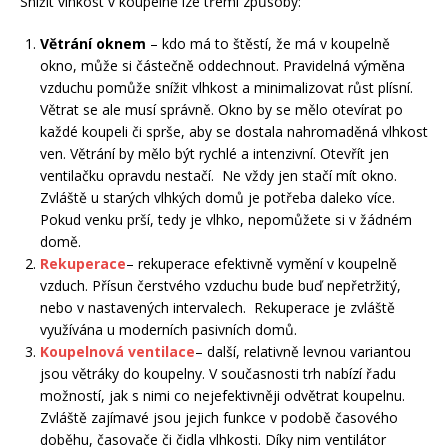
Snížit vlhkost v koupelně lze třemi způsoby:
Větrání oknem
– kdo má to štěstí, že má v koupelně
okno, může si částečně oddechnout. Pravidelná výměna
vzduchu pomůže snížit vlhkost a minimalizovat růst plísní.
Větrat se ale musí správně. Okno by se mělo otevírat po
každé koupeli či sprše, aby se dostala nahromaděná vlhkost
ven. Větrání by mělo být rychlé a intenzivní. Otevřít jen
ventilačku opravdu nestačí. Ne vždy jen stačí mít okno.
Zvláště u starých vlhkých domů je potřeba daleko více.
Pokud venku prší, tedy je vlhko, nepomůžete si v žádném
domě.
Rekuperace
– rekuperace efektivně vymění v koupelně
vzduch. Přísun čerstvého vzduchu bude buď nepřetržitý,
nebo v nastavených intervalech. Rekuperace je zvláště
využívána u moderních pasivních domů.
Koupelnová ventilace
– další, relativně levnou variantou
jsou větráky do koupelny. V současnosti trh nabízí řadu
možností, jak s nimi co nejefektivněji odvětrat koupelnu.
Zvláště zajímavé jsou jejich funkce v podobě časového
doběhu, časovače či čidla vlhkosti. Díky nim ventilátor