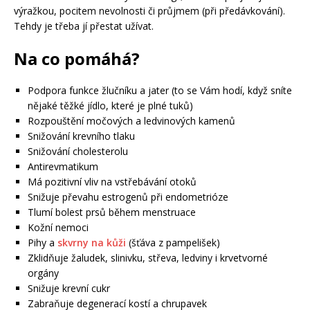
výražkou, pocitem nevolnosti či průjmem (při předávkování).
Tehdy je třeba jí přestat užívat.
Na co pomáhá?
Podpora funkce žlučníku a jater (to se Vám hodí, když sníte
nějaké těžké jídlo, které je plné tuků)
Rozpouštění močových a ledvinových kamenů
Snižování krevního tlaku
Snižování cholesterolu
Antirevmatikum
Má pozitivní vliv na vstřebávání otoků
Snižuje převahu estrogenů při endometrióze
Tlumí bolest prsů během menstruace
Kožní nemoci
Pihy a
skvrny na kůži
(šťáva z pampelišek)
Zklidňuje žaludek, slinivku, střeva, ledviny i krvetvorné
orgány
Snižuje krevní cukr
Zabraňuje degenerací kostí a chrupavek