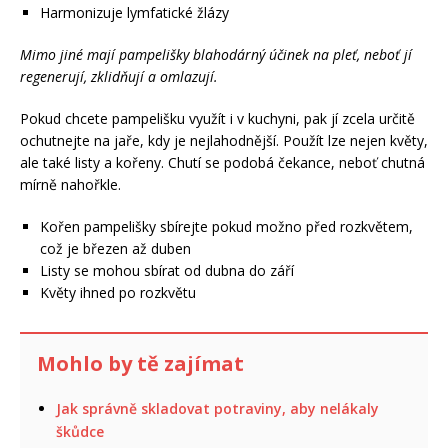
Harmonizuje lymfatické žlázy
Mimo jiné mají pampelišky blahodárný účinek na pleť, neboť jí
regenerují, zklidňují a omlazují.
Pokud chcete pampelišku využít i v kuchyni, pak jí zcela určitě
ochutnejte na jaře, kdy je nejlahodnější. Použít lze nejen květy,
ale také listy a kořeny. Chutí se podobá čekance, neboť chutná
mírně nahořkle.
Kořen pampelišky sbírejte pokud možno před rozkvětem,
což je březen až duben
Listy se mohou sbírat od dubna do září
Květy ihned po rozkvětu
Mohlo by tě zajímat
Jak správně skladovat potraviny, aby nelákaly
škůdce