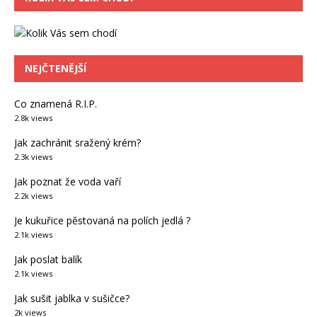
NEJČTENĚJŠÍ
Co znamená R.I.P.
2.8k views
Jak zachránit sražený krém?
2.3k views
Jak poznat že voda vaří
2.2k views
Je kukuřice pěstovaná na polích jedlá ?
2.1k views
Jak poslat balík
2.1k views
Jak sušit jablka v sušičce?
2k views