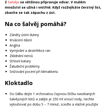
Z
šalvěje
se většinou připravuje odvar. V malém
množství se užívá i vnitřně. Když rozžvýkáte čerstvý list,
zbavíte se tak zápachu z úst.
Na co šalvěj pomáhá?
Záněty ústní dutiny
Krvácení dásní
Angína
Vymývání a dezinfekce ran
Zklidnění nervů
Střevní katary
Žaludeční problémy
Snižování pocení při klimakteriu
Kloktadlo
Do šálku dejte 1 vrchovatou čajovou lžičku nasekaných
šalvějových listů a zalijte je 250 ml vroucí vody, nechte
vylouhovat po dobu 5 – 7 minut, sceďte a vlažné použijte