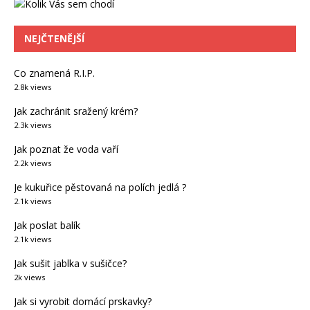
NEJČTENĚJŠÍ
Co znamená R.I.P.
2.8k views
Jak zachránit sražený krém?
2.3k views
Jak poznat že voda vaří
2.2k views
Je kukuřice pěstovaná na polích jedlá ?
2.1k views
Jak poslat balík
2.1k views
Jak sušit jablka v sušičce?
2k views
Jak si vyrobit domácí prskavky?