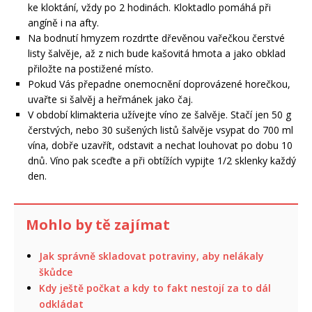
ke kloktání, vždy po 2 hodinách. Kloktadlo pomáhá při
angíně i na afty.
Na bodnutí hmyzem rozdrťte dřevěnou vařečkou čerstvé
listy šalvěje, až z nich bude kašovitá hmota a jako obklad
přiložte na postižené místo.
Pokud Vás přepadne onemocnění doprovázené horečkou,
uvařte si šalvěj a heřmánek jako čaj.
V období klimakteria užívejte víno ze šalvěje. Stačí jen 50 g
čerstvých, nebo 30 sušených listů šalvěje vsypat do 700 ml
vína, dobře uzavřít, odstavit a nechat louhovat po dobu 10
dnů. Víno pak sceďte a při obtížích vypijte 1/2 sklenky každý
den.
Mohlo by tě zajímat
Jak správně skladovat potraviny, aby nelákaly
škůdce
Kdy ještě počkat a kdy to fakt nestojí za to dál
odkládat