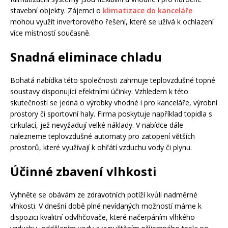
stavební objekty. Zájemci o
klimatizace do kanceláře
mohou využít invertorového řešení, které se užívá k ochlazení
více místností současně.
Snadná eliminace chladu
Bohatá nabídka této společnosti zahrnuje teplovzdušné topné
soustavy disponující efektními účinky. Vzhledem k této
skutečnosti se jedná o výrobky vhodné i pro kanceláře, výrobní
prostory či sportovní haly. Firma poskytuje například topidla s
cirkulací, jež nevyžadují velké náklady. V nabídce dále
nalezneme teplovzdušné automaty pro zatopení větších
prostorů, které využívají k ohřátí vzduchu vody či plynu.
Účinné zbavení vlhkosti
Vyhněte se obávám ze zdravotních potíží kvůli nadměrné
vlhkosti. V dnešní době plné nevídaných možností máme k
dispozici kvalitní odvlhčovače, které načerpáním vlhkého