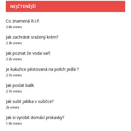
NEJČTENĚJŠÍ
Co znamená R.I.P.
2.8k views
Jak zachránit sražený krém?
2.3k views
Jak poznat že voda vaří
2.2k views
Je kukuřice pěstovaná na polích jedlá ?
2.1k views
Jak poslat balík
2.1k views
Jak sušit jablka v sušičce?
2k views
Jak si vyrobit domácí prskavky?
1.5k views