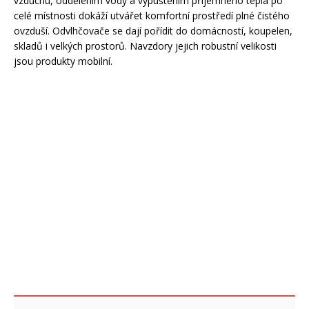
vzduchu, oddělením vody a vypuštěním příjemného tepla po
celé místnosti dokáží utvářet komfortní prostředí plné čistého
ovzduší. Odvlhčovače se dají pořídit do domácností, koupelen,
skladů i velkých prostorů. Navzdory jejich robustní velikosti
jsou produkty mobilní.