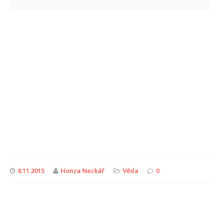
8.11.2015
Honza Neckář
Věda
0