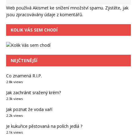
Web používá Akismet ke snížení množství spamu.
Zjistěte, jak
jsou zpracovávány údaje z komentářů.
KOLIK VÁS SEM CHODÍ
NEJČTENĚJŠÍ
Co znamená R.I.P.
2.8k views
Jak zachránit sražený krém?
2.3k views
Jak poznat že voda vaří
2.2k views
Je kukuřice pěstovaná na polích jedlá ?
2.1k views