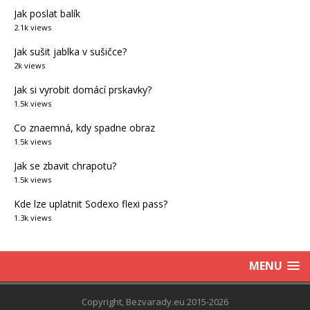
Jak poslat balík
2.1k views
Jak sušit jablka v sušičce?
2k views
Jak si vyrobit domácí prskavky?
1.5k views
Co znaemná, kdy spadne obraz
1.5k views
Jak se zbavit chrapotu?
1.5k views
Kde lze uplatnit Sodexo flexi pass?
1.3k views
MENU
Copyright, Bezvarady.eu 2015-2026