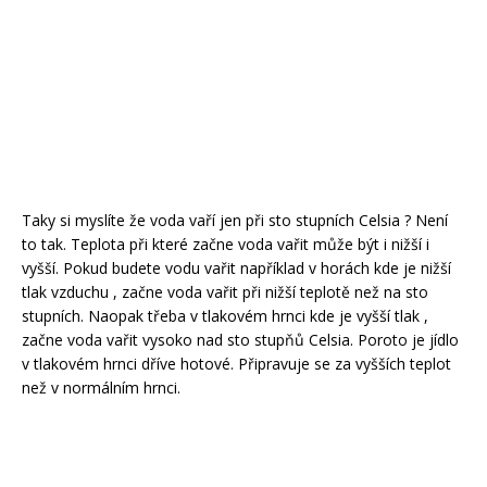
Taky si myslíte že voda vaří jen při sto stupních Celsia ? Není
to tak. Teplota při které začne voda vařit může být i nižší i
vyšší. Pokud budete vodu vařit například v horách kde je nižší
tlak vzduchu , začne voda vařit při nižší teplotě než na sto
stupních. Naopak třeba v tlakovém hrnci kde je vyšší tlak ,
začne voda vařit vysoko nad sto stupňů Celsia. Poroto je jídlo
v tlakovém hrnci dříve hotové. Připravuje se za vyšších teplot
než v normálním hrnci.