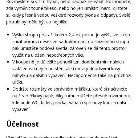
Rozmyslete si s čím hýbat, nebo naopak nehýbat. Rozhodněte,
zda vyměnit topné těleso, nebo ho jen umístit jinam. Zjistěte
si, kudy přesně vedou veškeré rozvody (voda a odpady). Svislé
potrubí by mělo být co nejblíže.
Výška stropu postačí kolem 2,4 m, pokud je vyšší, lze strop
snížit pomocí desek ze sádrokartonu, do sníženého stropu
pak umístěte bodová světla, zároveň se dá tento prostor
využít na uložení nepotřebných věcí.
V koupelně je důležité pohodlí tzn. dodržení minimálních
vzdáleností nejen od stěn, ale i mezi jednotlivými kusy
nábytku a dalšího vybavení. Nezapomeňte také na průchozí
uličku.
Dodržte rozměry ve správném měřítku, které si načrtnete
na čtverečkový papír, díky tomu můžete přesně rozvrhnout,
kde bude WC, bidet, pračka, vana či sprchový kout a další
vybavení.
Účelnost
Vždy plánujte koupelnu podle toho, kdo ji bude používat.