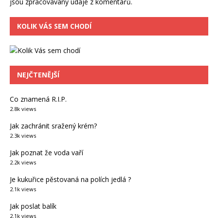
jsou zpracovávány údaje z komentářů.
KOLIK VÁS SEM CHODÍ
NEJČTENĚJŠÍ
Co znamená R.I.P.
2.8k views
Jak zachránit sražený krém?
2.3k views
Jak poznat že voda vaří
2.2k views
Je kukuřice pěstovaná na polích jedlá ?
2.1k views
Jak poslat balík
2.1k views