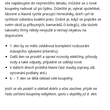
vše naplánujete do nejmenšího detailu, můžete se z nové
koupelny radovat už po týdnu. Důležité je, vybrat spolehlivé,
šikovné a hlavně rychle pracující řemeslníky, kteří i při té
rychlosti odvedou kvalitní práci. Dobré je, když se poptáte ve
svém okolí (u příbuzných, kamarádů či kolegů), zda služeb
takovéto firmy někdy nevyužili a nemají nějakou na
doporučení.
1. den by se mělo zvládnout kompletní rozbourání
stávajícího vybavení (interiéru).
Další den se prověří a opraví rozvody elektřiny, přívody
vody a také odpady, případně se udělají nové.
V dalších dnech probíhá hlavní část stavby (opravy zdí,
vyrovnání podlahy atd.).
6. – 7. den se dělá obklad celé koupelny.
Jestli se vše podaří a obklad dobře a včas zaschne, přijde na
řadu zařízení koupelny nábytkem, spolu s doplňky již 8. den.