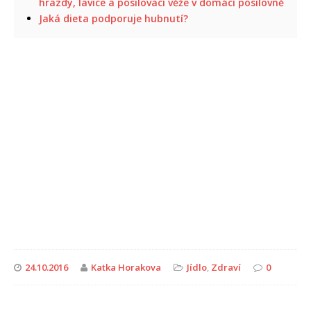
hrazdy, lavice a posilovací věže v domácí posilovně
Jaká dieta podporuje hubnutí?
24.10.2016
Katka Horakova
Jídlo
,
Zdraví
0