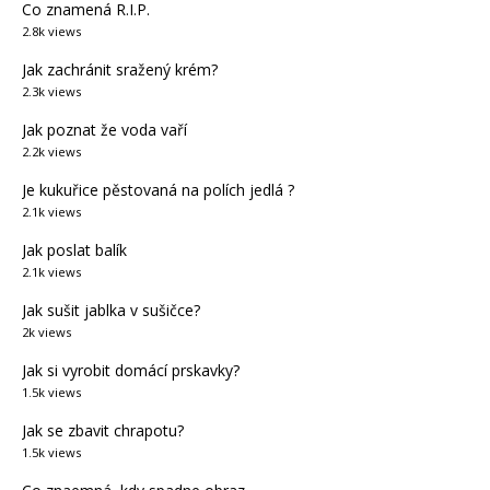
Co znamená R.I.P.
2.8k views
Jak zachránit sražený krém?
2.3k views
Jak poznat že voda vaří
2.2k views
Je kukuřice pěstovaná na polích jedlá ?
2.1k views
Jak poslat balík
2.1k views
Jak sušit jablka v sušičce?
2k views
Jak si vyrobit domácí prskavky?
1.5k views
Jak se zbavit chrapotu?
1.5k views